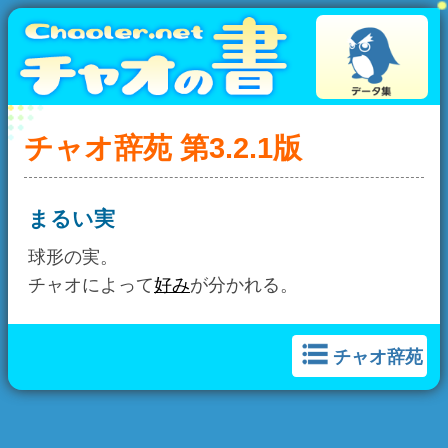
チャオ辞苑 第3.2.1版
まるい実
球形の実。
チャオによって
好み
が分かれる。
チャオ辞苑