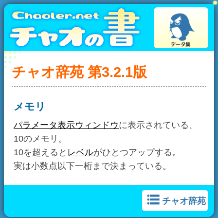
チャオ辞苑 第3.2.1版
メモリ
パラメータ表示ウィンドウ
に表示されている、
10のメモリ。
10を超えると
レベル
がひとつアップする。
実は小数点以下一桁まで決まっている。
チャオ辞苑