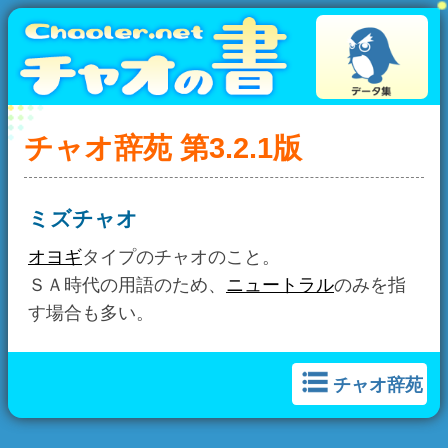
チャオ辞苑 第3.2.1版
ミズチャオ
オヨギ
タイプのチャオのこと。
ＳＡ時代の用語のため、
ニュートラル
のみを指
す場合も多い。
チャオ辞苑