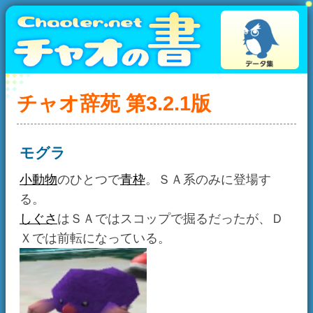
チャオ辞苑 第3.2.1版
モグラ
小動物
のひとつで
青枠
。ＳＡ系のみに登場す
る。
しぐさ
はＳＡではスコップで掘るだったが、Ｄ
Ｘでは前転になっている。
チャオ辞苑