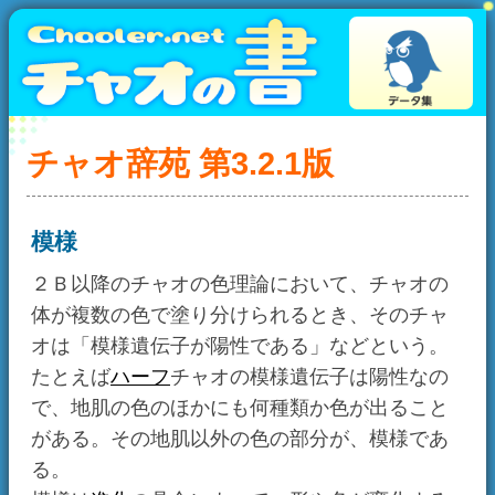
チャオ辞苑 第3.2.1版
模様
２Ｂ以降のチャオの色理論において、チャオの
体が複数の色で塗り分けられるとき、そのチャ
オは「模様遺伝子が陽性である」などという。
たとえば
ハーフ
チャオの模様遺伝子は陽性なの
で、地肌の色のほかにも何種類か色が出ること
がある。その地肌以外の色の部分が、模様であ
る。
模様は
進化
の具合によって、形や色が変化する
という特徴を持つ。
カバー
とも。
チャオ辞苑