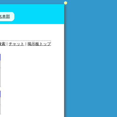
名本部
検索
|
チャット
|
掲示板トップ
。