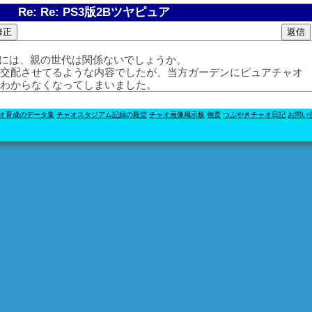
Re: Re: PS3版2Bツヤピュア
るには、親の世代は関係ないでしょうか。
を交配させてるような内容でしたが、当方ガーデンにピュアチャオ
かわからなくなってしまいました。
オ育成のデータ集
チャオスタジアム記録の殿堂
チャオ画像掲示板
物置
つぶやきチャオ日記
お問い