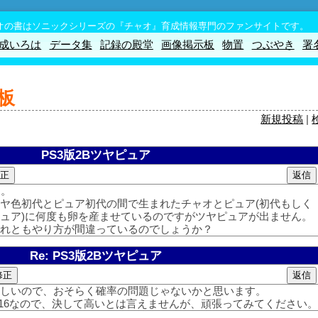
オの書はソニックシリーズの『チャオ』育成情報専門のファンサイトです。
成いろは
データ集
記録の殿堂
画像掲示板
物置
つぶやき
署
板
新規投稿
|
PS3版2Bツヤピュア
す。
ヤ色初代とピュア初代の間で生まれたチャオとピュア(初代もしく
ュア)に何度も卵を産ませているのですがツヤピュアが出ません。
それともやり方が間違っているのでしょうか？
Re: PS3版2Bツヤピュア
正しいので、おそらく確率の問題じゃないかと思います。
/16なので、決して高いとは言えませんが、頑張ってみてください