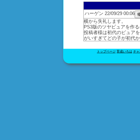
ハーゲン 22/09/29 00:06
横から失礼します。
PS3版のツヤピュアを作
投稿者様は初代のピュア
がいすぎてどの子が初代
トップページ
育成いろは
チャ