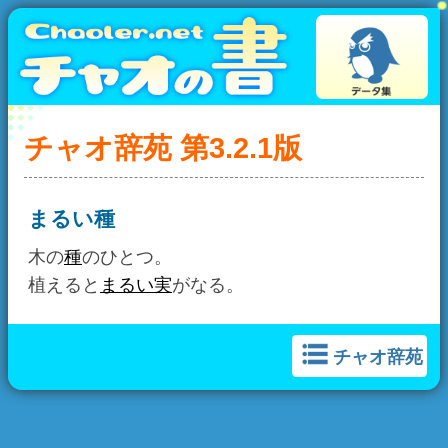
チャオ辞苑 第3.2.1版
まるい種
木の
種
のひとつ。
植えると
まるい実
がなる。
チャオ辞苑