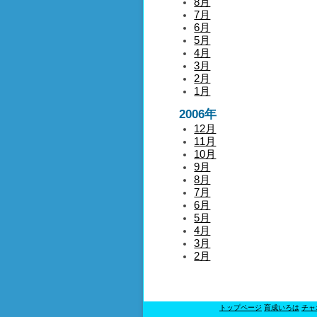
8月
7月
6月
5月
4月
3月
2月
1月
2006年
12月
11月
10月
9月
8月
7月
6月
5月
4月
3月
2月
トップページ
育成いろは
チャ