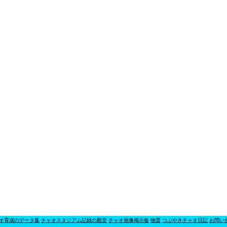
オ育成のデータ集
チャオスタジアム記録の殿堂
チャオ画像掲示板
物置
つぶやきチャオ日記
お問い