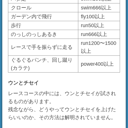
ぐるぐるパンチ、回し蹴り
power400以上
(カラテ)
ウンとチセイ
レースコースの中には、ウンとチセイが試され
るものがあります。
残念ながら、どうやってウンとチセイを上げた
らいいのか、その方法は解明されていません。
チャオレースで勝つには（DX編）
とにかくスキルを上げてください！
DXのレースでは、間違ったチャオを応援しない
ことも重要です。
カメラの切り替わりに惑わされずに、自分のチ
ャオをしっかりとフレームに収めて、勝利を掴
みましょう！
前へ
次へ
目次