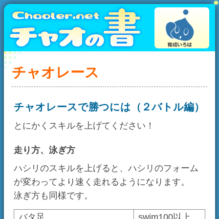
チャオレース
チャオレースで勝つには（２バトル編）
とにかくスキルを上げてください！
走り方、泳ぎ方
ハシリのスキルを上げると、ハシリのフォーム
が変わってより速く走れるようになります。
泳ぎ方も同様です。
バタ足
swim100以上
クロール
swim666以上
ガーデン内で飛行
fly100以上
歩行
run50以上
のっしのっしあるき
run666以上
run1200〜1500
レースで手を振らずに走る
以上