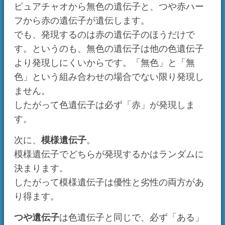
解答
赤ハーフと初代ピュアチャオ、それぞれの持つ
遺伝子を考えてみましょう。
赤ハーフは、色遺伝子赤、模様あり。でもそれ
だけではなくて、ピュアチャオとの繁殖で生ま
れてきたわけですから、色遺伝子無色と模様無
しの遺伝子も隠し持っています。
表にまとめると、こうなります。
赤ハーフ
ピュア
模様
あり
なし
あり
色
赤
無色
無色
知りたいのは完全白ピュア、つまり無色かつ模
様なしが生まれる確率です。
模様なしが遺伝する確率は、1/2ですが、発現す
る確率はその1/2、つまり1/4です。
無色は劣性になりやすいので、両親共に遺伝し
ないと発現しません。したがって確率は1/2で
す。
1/2 × 1/4 =
1/8
答えは合っていましたか？