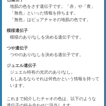
つや遺伝子
つやのあり/なしを決める遺伝子です。
ジュエル遺伝子
ジュエル特有の光沢のあり/なし。
もしあるならそれは何色かという情報を持って
います。
これまで紹介したチャオの色は、以下のような
遺伝子の組み合わせに該当します。
模
つ
ジュエ
色
様
や
ル
無色以
な
な
色チャオ
なし
外
し
し
あ
な
ピュアチャオ
無色
なし
り
し
無色以
な
あ
つやチャオ
なし
外
し
り
ジュエルチャ
な
＊
＊
あり
オ
し
無色以
あ
な
ハーフチャオ
なし