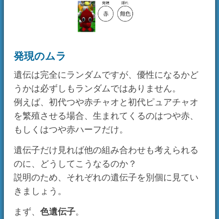
方が優先して発現します。
ジュエル遺伝子
は、必ず「ある」方が優先して
発現するのですが、この例では「ない」「な
い」のペアであるため、発現しません。
よって、生まれてくるのはつや赤、つや赤ハー
フの2種類に限られるのです。
練習問題 —完全白ピュアが生まれる確
率を計算しよう！—
ではここまでを総括して、次の問題を解いてみ
てください。
問題
あるところに、初代ピュアチャオと初代赤チャ
オがいました。
2匹は繁殖して、赤ハーフチャオが生まれまし
た。
この赤ハーフはその後大きくなって、別の初代
ピュアチャオと繁殖しました。
このとき、完全白ピュア（色：無色、模様：な
し）が生まれてくる確率を求めなさい。