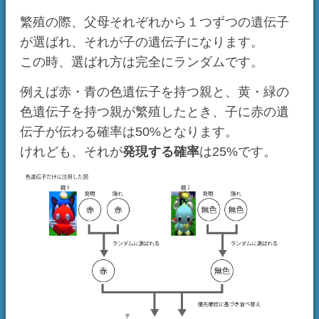
遺伝子だけ見れば他の組み合わせも考えられる
のに、どうしてこうなるのか？
説明のため、それぞれの遺伝子を別個に見てい
きましょう。
まず、
色遺伝子
。
ピュアチャオから無色の遺伝子と、つや赤ハー
フから赤の遺伝子が遺伝します。
でも、発現するのは赤の遺伝子のほうだけで
す。というのも、無色の遺伝子は他の色遺伝子
より発現しにくいからです。「無色」と「無
色」という組み合わせの場合でない限り発現し
ません。
したがって色遺伝子は必ず「赤」が発現しま
す。
次に、
模様遺伝子
。
模様遺伝子でどちらが発現するかはランダムに
決まります。
したがって模様遺伝子は優性と劣性の両方があ
り得ます。
つや遺伝子
は色遺伝子と同じで、必ず「ある」