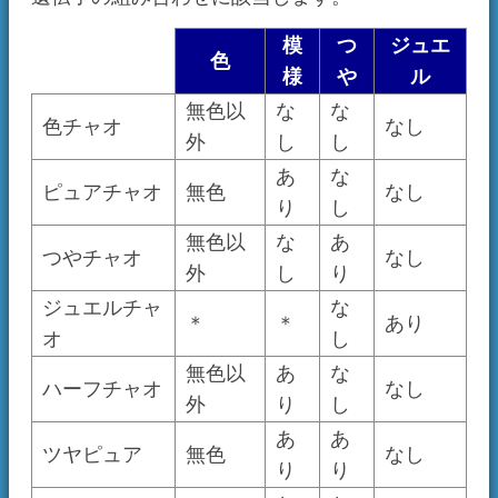
外
り
し
あ
あ
ツヤピュア
無色
なし
り
り
な
な
完全白ピュア
無色
なし
し
し
2つだけ、例外的な規則があります。
1つは、チャオがジュエル遺伝子が「あり」の場
合、色遺伝子と模様遺伝子は無視されるという
こと（ジュエルが優先されます）。
もう1つは、つやとジュエルが両方とも「あり」
の場合、「透明系」「変色系」と呼ばれる特殊
な色のチャオになるということです。
遺伝子のペア
1匹のチャオは、上記に示した遺伝子を全て
2つ
ずつ
持っています。
目に見える色として発現する遺伝子の他に、繁
殖するときだけ作用するもう一つの遺伝子があ
るのです。
繁殖の際、父母それぞれから１つずつの遺伝子
が選ばれ、それが子の遺伝子になります。
この時、選ばれ方は完全にランダムです。