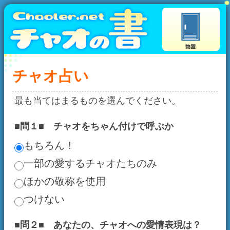
チャオ占い
最も当てはまるものを選んでください。
■問１■ チャオをちゃん付けで呼ぶか
もちろん！
一部の愛するチャオたちのみ
ほかの敬称を使用
つけない
■問２■ あなたの、チャオへの愛情表現は？
なでる
だきしめる
強くする
よい子に育てる
その他