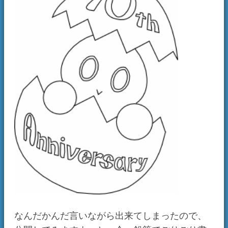
なんだかんだ言いながら出来てしまったので、
公開してみますよっと。今、鉛筆でごりごり書
いたのをPCで線画にしたところで、着色はまだ
ですが、とりあえず。
試作のその1は？と聞かれそうですが、あれは公
式画像を切り貼りして作ったやつなので、嫌に
なって破棄しました。忘れてください。
実際にはもっと縮小することになると思うの
で、文字がつぶれてしまわないか心配です。
チャフカ
2008/09/04 16:18
お久しぶりです。
おっ、いい感じじゃないですか！
色を着ければさらに、完成度は増すと思いま
す。