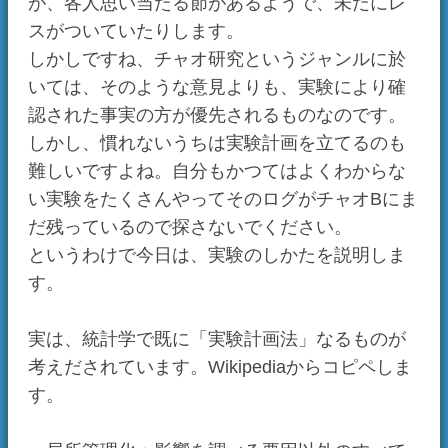
考えだされています。Wikipediaからコピペしま
す。
・局所管理化：影響を調べる要因以外のすべて
の要因を可能な限り一定にする。
・反復：実験ごとの偶然のバラツキ（誤差）の
影響を除くために同条件で反復する。
・無作為化（ランダム化）：以上でも制御でき
ない可能性のある要因の影響を除き、偏りを小
さくするために条件を無作為化する。例えば実
験を行う空間的・時間的順序の影響があるかも
しれないから、決まった順序でなく実験のたび
に無作為に順序を決めるなど。これは生物学な
どの実験で特に重要である。
では、具体的に、ライソンさんの「カオスドラ
イブを与えるとチセイが上がる」という仮説に
基づいた実験を考えてみましょう。
今回はカオスドライブの数を考えるので、チセ
イの同じチャオを2匹用意し、一方にのみカオス
ドライブを一定数与え、その後レースで確かめ
る、という手順で行うものとしましょう。