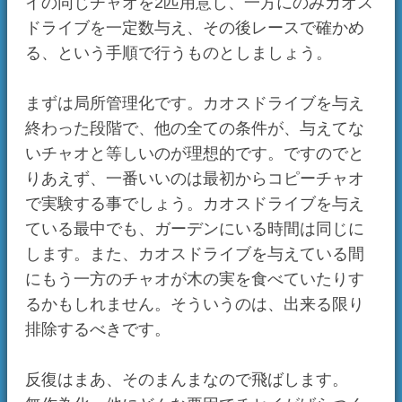
局所管理化との違いは、どうしても避けられな
い偏りに対して適用する事です。どのキャラで
やるか、なんてのは、木の実のように避けられ
る要因ではありません。
・・・まあ、実際にはゲームですので、そこま
でたくさんの要因がパラメータに影響している
とも考えづらいです。ある程度端折ってしまう
のもありかもです。
実験レポートには、どれを無作為化して、どれ
を端折って、どれを一定にして、何度繰り返し
たか。
そういうことを出来るだけ細かく書いていただ
けると、あとで同じ実験を他の人が検証する事
が容易になります。おわり。
ライソン
2008/09/20 17:43
小動物をあたえてしぐさをするのと同じで、カ
オスドライブにも能力を上げる以外にほかのも
のが上がってもおかしくないですよね。
日記一覧