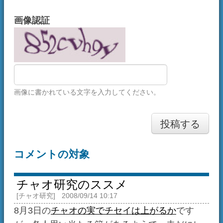
画像に書かれている文字を入力してください。
投稿する
コメントの対象
チャオ研究のススメ
[チャオ研究]
2008/09/14 10:17
8月3日の
チャオの実でチセイは上がるか
です
が、各人思い当たる節があるようで、未だにレ
スがついていたりします。
しかしですね、チャオ研究というジャンルに於
いては、そのような意見よりも、実験により確
認された事実の方が優先されるものなのです。
しかし、慣れないうちは実験計画を立てるのも
難しいですよね。自分もかつてはよくわからな
い実験をたくさんやってそのログがチャオBにま
だ残っているので探さないでください。
というわけで今日は、実験のしかたを説明しま
す。
実は、統計学で既に「実験計画法」なるものが