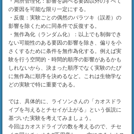
まずは局所管理化です。カオスドライブを与え
終わった段階で、他の全ての条件が、与えてな
いチャオと等しいのが理想的です。ですのでと
りあえず、一番いいのは最初からコピーチャオ
で実験する事でしょう。カオスドライブを与え
ている最中でも、ガーデンにいる時間は同じに
します。また、カオスドライブを与えている間
にもう一方のチャオが木の実を食べていたりす
るかもしれません。そういうのは、出来る限り
排除するべきです。
反復はまあ、そのまんまなので飛ばします。
無作為化、他にどんな要因でチセイがばらつく
か考えてみましょう。そういえば、カオスドラ
イブの色について考えていませんでした。反復
の中で、カオスドライブの色を出来る限りラン
ダムに与えるようにします。こうすることで、
特定の色に偏る事を防ぎます。
また、他にもガーデンでチャオが遊んだ時間と
か、どのキャラでカオスドライブを与えたかと
か、たくさん要因は考えられるので、そういう
のは出来る限りランダムにします。