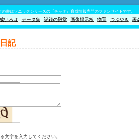
オの書はソニックシリーズの『チャオ』育成情報専門のファンサイトです。
成いろは
データ集
記録の殿堂
画像掲示板
物置
つぶやき
署
日記
る文字を入力してください。