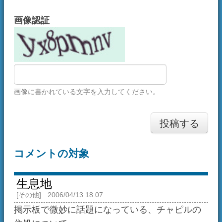
画像に書かれている文字を入力してください。
投稿する
コメントの対象
生息地
[その他]
2006/04/13 18:07
掲示板で微妙に話題になっている、チャピルの
住処について。
鳥取県の・・・・・
東のほうです。
なんじゃーそりゃーっとかって、突っ込まんと
いてくださいw
もっというと、標高100メートルの山の近くに住
んでいます。