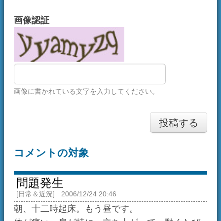
画像に書かれている文字を入力してください。
投稿する
コメントの対象
問題発生
[日常＆近況]
2006/12/24 20:46
朝、十二時起床。もう昼です。
体が痛い。肩が特に。立ち上がって、動くたび
にぎしぎし。
もうだめです。クリスマスはあきらめた。楽し
かったよ聖誕祭。
彼方
2006/12/24 22:12
３時半就寝８時起床、起きている大半をゲーム
に費やす。
なんとか聖誕祭中に更新完了
チャピルさんもお疲れ様でした。
お互い明日はきっとつらいでしょうががんばり
ましょう